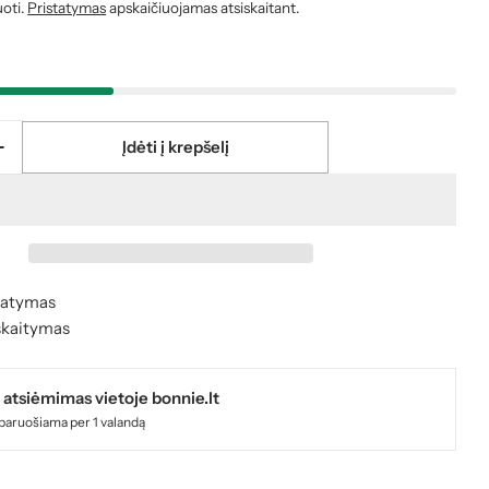
uoti.
Pristatymas
apskaičiuojamas atsiskaitant.
Įdėti į krepšelį
 1 modaliniame lange
 kiekį produktui Wetbrush PRO Detangler - plaukų še
Padidinti kiekį produktui Wetbrush PRO Detangler - p
statymas
skaitymas
 atsiėmimas vietoje
bonnie.lt
paruošiama per 1 valandą