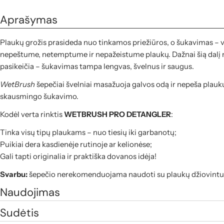
Aprašymas
Plaukų grožis prasideda nuo tinkamos priežiūros, o šukavimas – v
nepeštume, netemptume ir nepažeistume plaukų. Dažnai šią dalį 
pasikeičia – šukavimas tampa lengvas, švelnus ir saugus.
WetBrush
šepečiai švelniai masažuoja galvos odą ir nepeša plaukų
skausmingo šukavimo.
Kodėl verta rinktis
WETBRUSH PRO DETANGLER
:
Tinka visų tipų plaukams – nuo tiesių iki garbanotų;
Puikiai dera kasdienėje rutinoje ar kelionėse;
Gali tapti originalia ir praktiška dovanos idėja!
Svarbu:
šepečio nerekomenduojama naudoti su plaukų džiovintuvu –
Naudojimas
Sudėtis