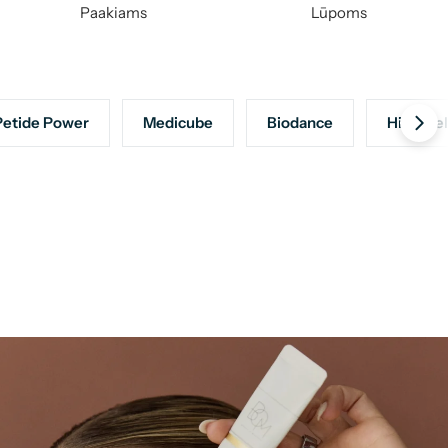
Paakiams
Lūpoms
etide Power
Medicube
Biodance
Hidrogel