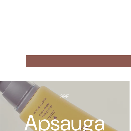
SPF
Apsauga