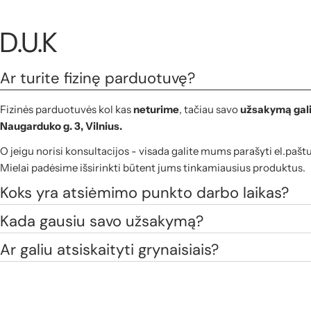
D.U.K
Ar turite fizinę parduotuvę?
Fizinės parduotuvės kol kas
neturime
, tačiau savo
užsakymą gali
Naugarduko g. 3, Vilnius.
O jeigu norisi konsultacijos - visada galite mums parašyti el.pašt
Mielai padėsime išsirinkti būtent jums tinkamiausius produktus.
Koks yra atsiėmimo punkto darbo laikas?
Kada gausiu savo užsakymą?
Ar galiu atsiskaityti grynaisiais?