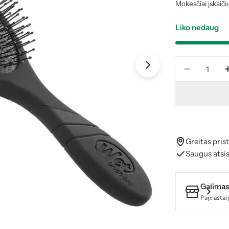
kaina
Mokesčiai įskaiči
Liko nedaug
Kiekis
Atidaryti mediją
Sumažinti
Greitas pri
Saugus atsi
Galimas
Paprastai 