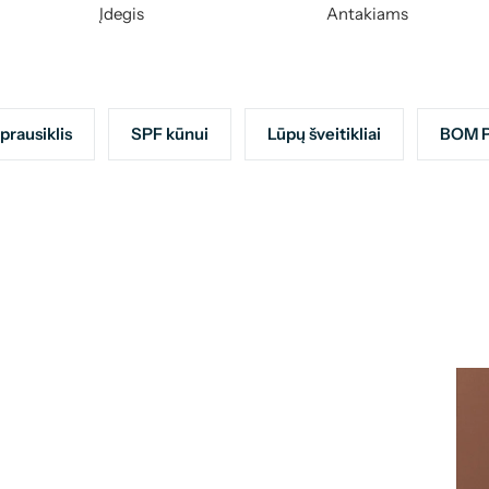
Įdegis
Antakiams
prausiklis
SPF kūnui
Lūpų šveitikliai
BOM P