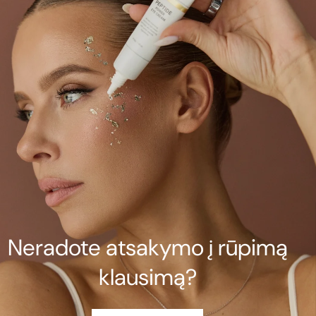
Neradote atsakymo į rūpimą
klausimą?