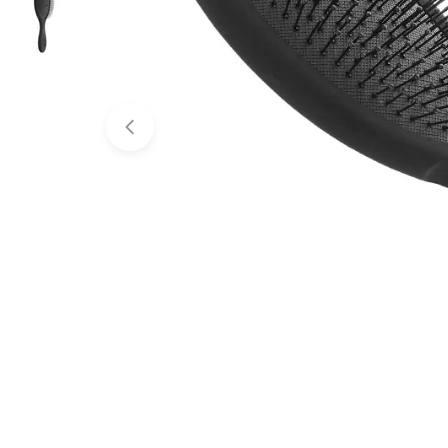
Atidaryti mediją 0 modaliniame lange