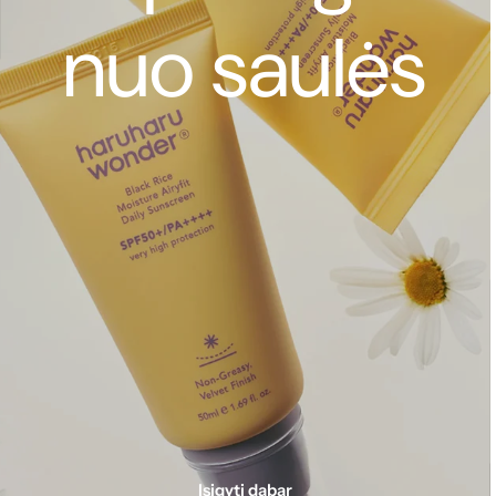
nuo saulės
Įsigyti dabar