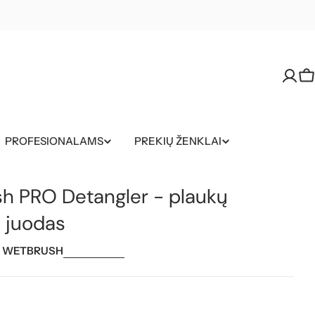
K
PROFESIONALAMS
PREKIŲ ŽENKLAI
h PRO Detangler - plaukų
, juodas
:
WETBRUSH